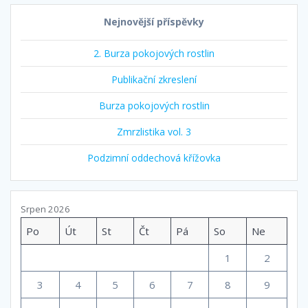
Nejnovější příspěvky
2. Burza pokojových rostlin
Publikační zkreslení
Burza pokojových rostlin
Zmrzlistika vol. 3
Podzimní oddechová křížovka
Srpen 2026
Po
Út
St
Čt
Pá
So
Ne
1
2
3
4
5
6
7
8
9