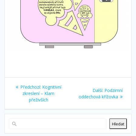
Navigace
Předchozí
Předchozí:
Kognitivní
Další
Další:
Podzimní
pro
příspěvek:
zkreslení – Klam
příspěvek:
oddechová křížovka
přeživších
příspěvek
Hledat