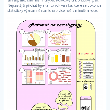
zmrzligrafů, kde nesmí chybět Koláčový či Donutový graf.
Nejčastější příchuť byla tento rok vanilka, které se dokonce
statisticky významně namíchalo více než v minulém roce.