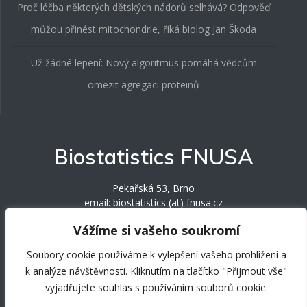
Proč léčba některých dětských nádorů selhává? Odpověď
můžou přinést mitochondrie, říká biolog Jan Škoda
Už žádné lepení: Nový algoritmus pomáhá vědcům
omezit agregaci proteinů
Biostatistics FNUSA
Pekařská 53, Brno
email: biostatistics (at) fnusa.cz
phone: +420 543 185 481 / +420 543 185 484
Vážíme si vašeho soukromí
Soubory cookie používáme k vylepšení vašeho prohlížení a
k analýze návštěvnosti. Kliknutím na tlačítko "Přijmout vše"
vyjadřujete souhlas s používáním souborů cookie.