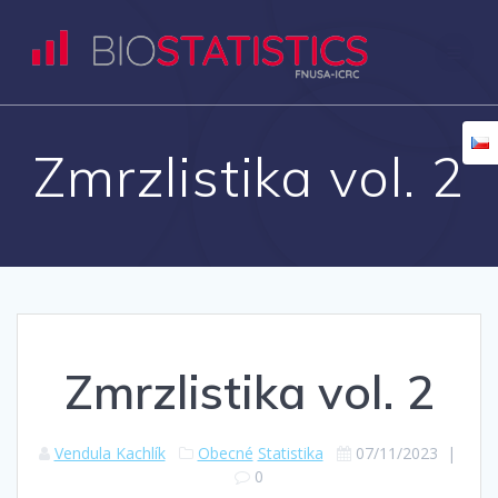
Přeskočit
na
obsah
Zmrzlistika vol. 2
Zmrzlistika vol. 2
Vendula Kachlík
Obecné
Statistika
07/11/2023
|
0