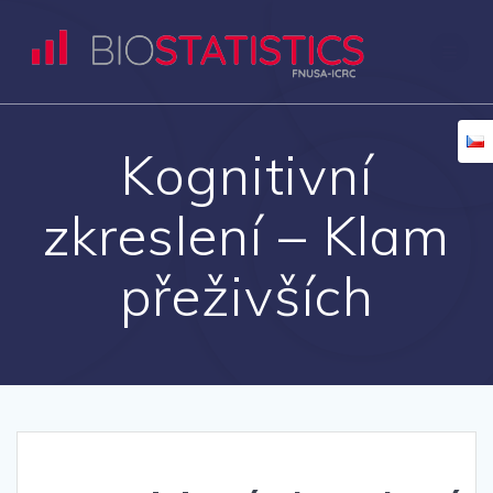
Přeskočit
na
obsah
Kognitivní
zkreslení – Klam
přeživších