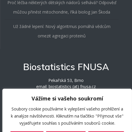
Proč léčba některých dětských nádorů selhává? Odpověď
můžou přinést mitochondrie, říká biolog Jan Škoda
Už žádné lepení: Nový algoritmus pomáhá vědcům
omezit agregaci proteinů
Biostatistics FNUSA
Pekařská 53, Brno
email: biostatistics (at) fnusa.cz
phone: +420 543 185 481 / +420 543 185 484
Vážíme si vašeho soukromí
Soubory cookie používáme k vylepšení vašeho prohlížení a
k analýze návštěvnosti. Kliknutím na tlačítko "Přijmout vše"
vyjadřujete souhlas s používáním souborů cookie.