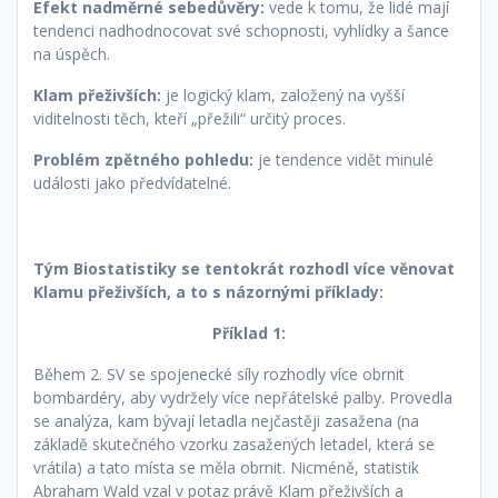
Efekt nadměrné sebedůvěry:
vede k tomu, že lidé mají
tendenci nadhodnocovat své schopnosti, vyhlídky a šance
na úspěch.
Klam přeživších:
je logický klam, založený na vyšší
viditelnosti těch, kteří „přežili“ určitý proces.
Problém zpětného pohledu:
je tendence vidět minulé
události jako předvídatelné.
Tým Biostatistiky se tentokrát rozhodl více věnovat
Klamu přeživších, a to s názornými příklady:
Příklad 1:
Během 2. SV se spojenecké síly rozhodly více obrnit
bombardéry, aby vydržely více nepřátelské palby. Provedla
se analýza, kam bývají letadla nejčastěji zasažena (na
základě skutečného vzorku zasažených letadel, která se
vrátila) a tato místa se měla obrnit. Nicméně, statistik
Abraham Wald vzal v potaz právě Klam přeživších a