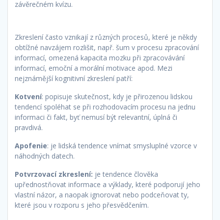
závěrečném kvízu.
Zkreslení často vznikají z různých procesů, které je někdy
obtížné navzájem rozlišit, např. šum v procesu zpracování
informací, omezená kapacita mozku při zpracovávání
informací, emoční a morální motivace apod. Mezi
nejznámější kognitivní zkreslení patří:
Kotvení
: popisuje skutečnost, kdy je přirozenou lidskou
tendencí spoléhat se při rozhodovacím procesu na jednu
informaci či fakt, byť nemusí být relevantní, úplná či
pravdivá.
Apofenie
: je lidská tendence vnímat smysluplné vzorce v
náhodných datech.
Potvrzovací zkreslení:
je tendence člověka
upřednostňovat informace a výklady, které podporují jeho
vlastní názor, a naopak ignorovat nebo podceňovat ty,
které jsou v rozporu s jeho přesvědčením.