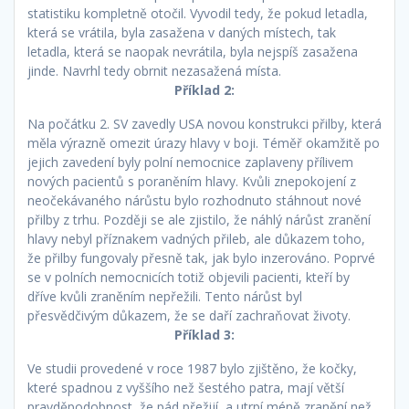
statistiku kompletně otočil. Vyvodil tedy, že pokud letadla,
která se vrátila, byla zasažena v daných místech, tak
letadla, která se naopak nevrátila, byla nejspíš zasažena
jinde. Navrhl tedy obrnit nezasažená místa.
Příklad 2:
Na počátku 2. SV zavedly USA novou konstrukci přilby, která
měla výrazně omezit úrazy hlavy v boji. Téměř okamžitě po
jejich zavedení byly polní nemocnice zaplaveny přílivem
nových pacientů s poraněním hlavy. Kvůli znepokojení z
neočekávaného nárůstu bylo rozhodnuto stáhnout nové
přilby z trhu. Později se ale zjistilo, že náhlý nárůst zranění
hlavy nebyl příznakem vadných přileb, ale důkazem toho,
že přilby fungovaly přesně tak, jak bylo inzerováno. Poprvé
se v polních nemocnicích totiž objevili pacienti, kteří by
dříve kvůli zraněním nepřežili. Tento nárůst byl
přesvědčivým důkazem, že se daří zachraňovat životy.
Příklad 3:
Ve studii provedené v roce 1987 bylo zjištěno, že kočky,
které spadnou z vyššího než šestého patra, mají větší
pravděpodobnost, že pád přežijí, a utrpí méně zranění než