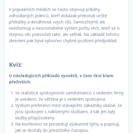
V populárních médiích se často objevují příběhy
odhodlaných jedinců, kteří dokázali překonat určité
překážky a dosáhnout svých cílů. Samozřejmě ale
neinformují o nesrovnatelně vyšším počtu těch, kteří se o
stejnou věc pokoušeli také, ale selhali. Na základě tohoto
zkreslení pak bývá vytvořen chybně pozitivní předpoklad.
Kvíz:
U následujících příkladů vysvětli, v čem tkví klam
přeživších:
Ve statistice spokojenosti zaměstnanců s vedením firmy
je uvedeno, že většina je s vedením spokojena.
Výzkum preferencí mezi stávajícími zákazníky ukázal, že
jsou spokojeni s nabízenými službami, a tak jim byly
služby přizpůsobeny.
Na konferenci se prezentují výzkumné týmy a popisují,
jak se dostaly do prestižního časopisu.