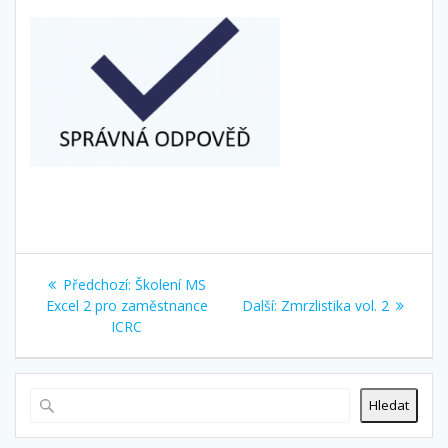
Navigace
Předchozí
Předchozí:
Školení MS
pro
příspěvek:
Další
Excel 2 pro zaměstnance
Další:
Zmrzlistika vol. 2
příspěvek:
ICRC
příspěvek
Hledat