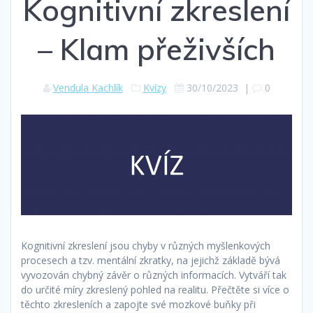
Kognitivní zkreslení
– Klam přeživších
Vendula Kachlík
Kvízy
30/10/2023
|
0
Kognitivní zkreslení jsou chyby v různých myšlenkových
procesech a tzv. mentální zkratky, na jejichž základě bývá
vyvozován chybný závěr o různých informacích. Vytváří tak
do určité míry zkreslený pohled na realitu. Přečtěte si více o
těchto zkresleních a zapojte své mozkové buňky při