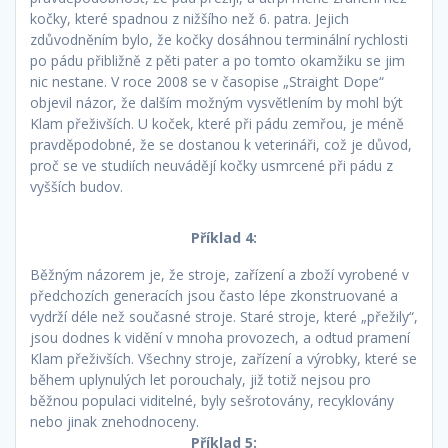
kočky, které spadnou z nižšího než 6. patra. Jejich
zdůvodněním bylo, že kočky dosáhnou terminální rychlosti
po pádu přibližně z pěti pater a po tomto okamžiku se jim
nic nestane. V roce 2008 se v časopise „Straight Dope“
objevil názor, že dalším možným vysvětlením by mohl být
Klam přeživších. U koček, které při pádu zemřou, je méně
pravděpodobné, že se dostanou k veterináři, což je důvod,
proč se ve studiích neuvádějí kočky usmrcené při pádu z
vyšších budov.
Příklad 4:
Běžným názorem je, že stroje, zařízení a zboží vyrobené v
předchozích generacích jsou často lépe zkonstruované a
vydrží déle než současné stroje. Staré stroje, které „přežily“,
jsou dodnes k vidění v mnoha provozech, a odtud pramení
Klam přeživších. Všechny stroje, zařízení a výrobky, které se
během uplynulých let porouchaly, již totiž nejsou pro
běžnou populaci viditelné, byly sešrotovány, recyklovány
nebo jinak znehodnoceny.
Příklad 5: