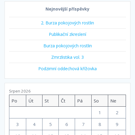
Nejnovější příspěvky
2. Burza pokojových rostlin
Publikační zkreslení
Burza pokojových rostlin
Zmrzlistika vol. 3
Podzimní oddechová křížovka
Srpen 2026
Po
Út
St
Čt
Pá
So
Ne
1
2
3
4
5
6
7
8
9