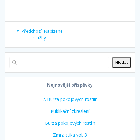
Navigace
Předchozí
Předchozí:
Nabízené
pro
příspěvek:
služby
příspěvek
Hledat
Nejnovější příspěvky
2. Burza pokojových rostlin
Publikační zkreslení
Burza pokojových rostlin
Zmrzlistika vol. 3