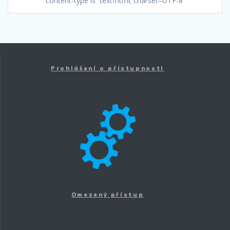
content-type is `text/html; charset=UTF-8`
Prohlášení o přístupnosti
Omezený přístup