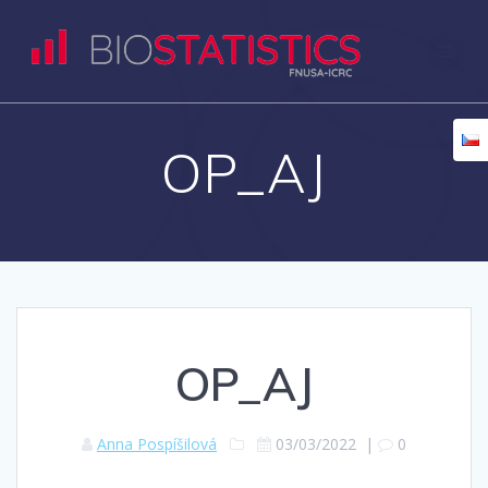
Přeskočit
na
obsah
OP_AJ
OP_AJ
Anna Pospíšilová
03/03/2022
|
0