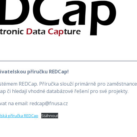
živatelskou příručku REDCap!
systémem REDCap. Příručka slouží primárně pro zaměstnanc
p či hledají vhodné databázové řešení pro své projekty.
vat na email: redcap@fnusa.cz
lská příručka REDCap
Stáhnout