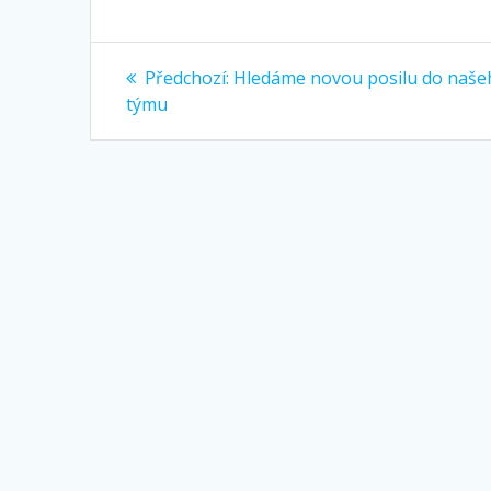
Navigace
Předchozí
Předchozí:
Hledáme novou posilu do naše
příspěvek:
pro
týmu
příspěvek