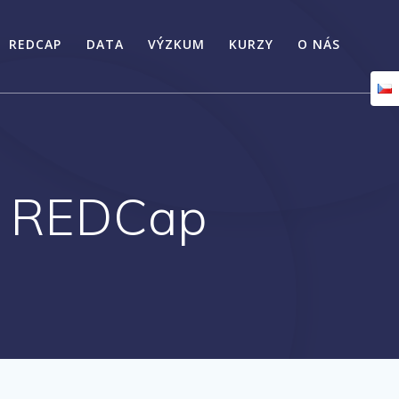
REDCAP
DATA
VÝZKUM
KURZY
O NÁS
ka REDCap