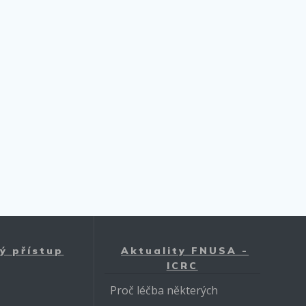
ý přístup
Aktuality FNUSA -
ICRC
Proč léčba některých