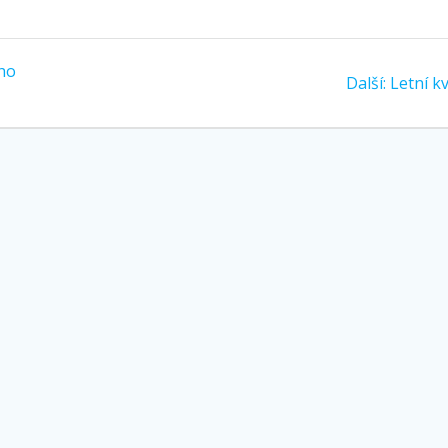
ho
Další
Další:
Letní kv
příspěv