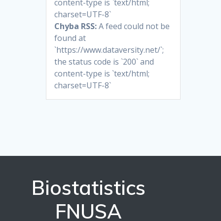
content-type is `text/html;
charset=UTF-8`
Chyba RSS:
A feed could not be
found at
`https://www.dataversity.net/`;
the status code is `200` and
content-type is `text/html;
charset=UTF-8`
Biostatistics
FNUSA