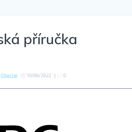
ská příručka
Obecné
10/06/2022
|
0