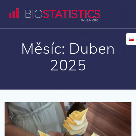
Přeskočit
na
obsah
Měsíc:
Duben
2025