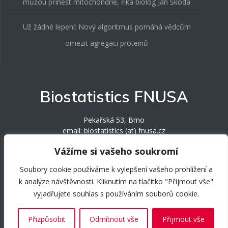
můžou přinést mitochondrie, říká biolog Jan Škoda
Už žádné lepení: Nový algoritmus pomáhá vědcům
omezit agregaci proteinů
Biostatistics FNUSA
Pekařská 53, Brno
email: biostatistics (at) fnusa.cz
phone: +420 543 185 481 / +420 543 185 484
Vážíme si vašeho soukromí
Soubory cookie používáme k vylepšení vašeho prohlížení a
k analýze návštěvnosti. Kliknutím na tlačítko "Přijmout vše"
vyjadřujete souhlas s používáním souborů cookie.
Přizpůsobit
Odmítnout vše
Přijmout vše