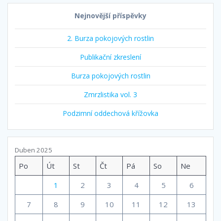
Nejnovější příspěvky
2. Burza pokojových rostlin
Publikační zkreslení
Burza pokojových rostlin
Zmrzlistika vol. 3
Podzimní oddechová křížovka
Duben 2025
Po
Út
St
Čt
Pá
So
Ne
1
2
3
4
5
6
7
8
9
10
11
12
13